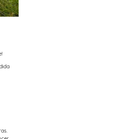
s
e!
edida
y
ras.
ocer