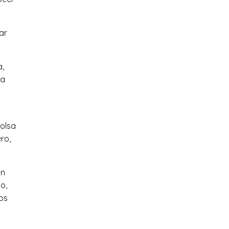
ar
a,
ta
bolsa
ro,
ón
o,
os