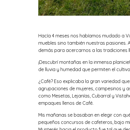
Hacía 4 meses nos habíamos mudado a Vill
muebles sino también nuestras pasiones. As
demás para acercarnos a las tradiciones ll
¡Descubrí montañas en la inmensa planicie!
de lluvia y humedad que permiten el cultivo
¿Cafè? Eso explicaba la gran variedad que 
agrupaciones de mujeres, campesinos y as
como Mesetas, Lejanías, Cubarral y Vista
empaques llenos de Café.
Mis mañanas se basaban en elegir con qué 
pequeños concursos de cafeteros, bajo mi
Mi interés hacia el producto fue tal que d