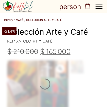
person
/
/ COLECCIÓN ARTE Y CAFÉ
INICIO
CAFÉ
Colección Arte y Café
-21.4%
REF: XN-CLC-RT-Y-CAFÉ
$
210.000
$
165.000