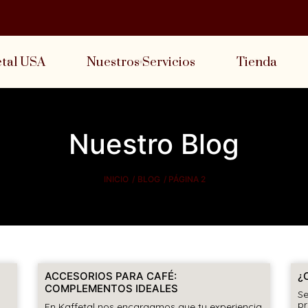
etal USA
Nuestros Servicios
Tienda
Nuestro Blog
/
/ PÁGINA 2
INICIO
BLOG
ACCESORIOS PARA CAFÉ:
¿
COMPLEMENTOS IDEALES
Se
pr
En Kaffetal nos encargamos que tu experiencia