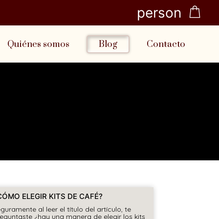
person
Quiénes somos
Blog
Contacto
CÓMO ELEGIR KITS DE CAFÉ?
guramente al leer el título del artículo, te
eguntaste ¿hay una manera de elegir los kits