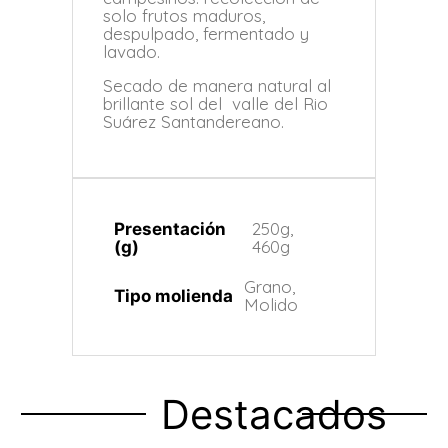
solo frutos maduros,
despulpado, fermentado y
lavado.
Secado de manera natural al
brillante sol del valle del Rio
Suárez Santandereano.
250g,
Presentación
460g
(g)
Grano,
Tipo molienda
Molido
Destacados