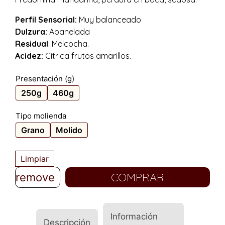
Perfil Sensorial:
Muy balanceado
Dulzura:
Apanelada
Residual
: Melcocha.
Acidez:
Cítrica frutos amarillos.
Presentación (g)
250g
460g
Tipo molienda
Grano
Molido
Limpiar
COMPRAR
remove
add
Información
Descripción